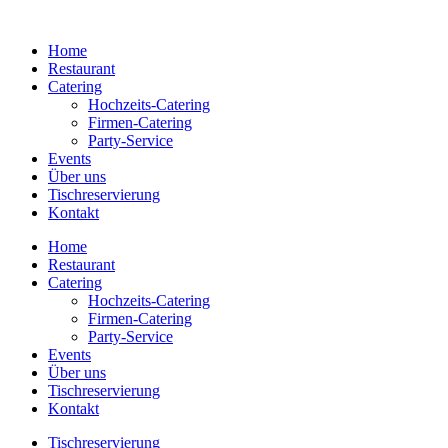
Zum
C
Inhalt
Home
springen
Restaurant
Catering
Hochzeits-Catering
Firmen-Catering
Party-Service
Events
Über uns
Tischreservierung
Kontakt
Home
Restaurant
Catering
Hochzeits-Catering
Firmen-Catering
Party-Service
Events
Über uns
Tischreservierung
Kontakt
Tischreservierung